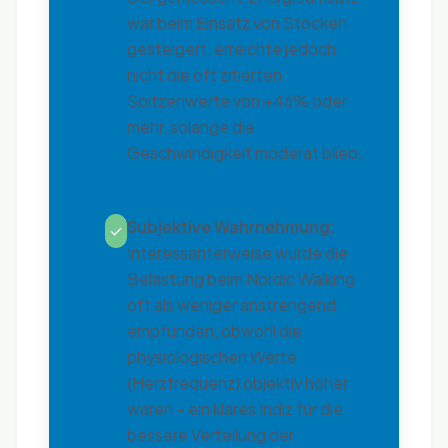
war beim Einsatz von Stöcken
gesteigert, erreichte jedoch
nicht die oft zitierten
Spitzenwerte von +46% oder
mehr, solange die
Geschwindigkeit moderat blieb.
Subjektive Wahrnehmung:
✓
Interessanterweise wurde die
Belastung beim Nordic Walking
oft als weniger anstrengend
empfunden, obwohl die
physiologischen Werte
(Herzfrequenz) objektiv höher
waren – ein klares Indiz für die
bessere Verteilung der