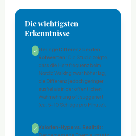
Die wichtigsten
Erkenntnisse
Geringe Differenz bei den
✓
Rohwerten:
Die Studie zeigte,
dass die Herzfrequenz beim
Nordic Walking zwar höher lag,
die Differenz jedoch geringer
ausfiel als in der öffentlichen
Wahrnehmung oft suggeriert
(ca. 5-10 Schläge pro Minute).
Kalorien-Hype vs. Realität:
✓
Der gemessene Energieumsatz