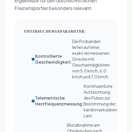
Ergebnisse für den durchschnittlichen
Freizeitsportler besonders relevant.
UNTERSUCHUNGSPARAMETER:
Die Probanden
liefen auf einer
exakt vermessenen
Kontrollierte
●
Strecke mit
Geschwindigkeit:
Geschwindigkeiten
von 5.0 km/h, 6.0
km/h und 7.0 km/h.
Kontinuierliche
Aufzeichnung
Telemetrische
des Pulses zur
●
Herzfrequenzmessung:
Bestimmung der
kardiovaskulären
Last.
Blutabnahme am
Ohrläppchen nach