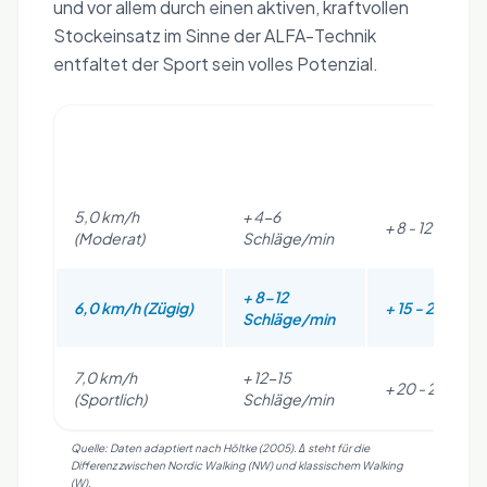
und vor allem durch einen aktiven, kraftvollen
Stockeinsatz im Sinne der ALFA-Technik
entfaltet der Sport sein volles Potenzial.
Herzfrequenz
Energieumsa
Geschwindigkeit
Δ (NW vs. W)
Δ %
5,0 km/h
+ 4-6
+ 8 - 12%
(Moderat)
Schläge/min
+ 8-12
6,0 km/h (Zügig)
+ 15 - 22%
Schläge/min
7,0 km/h
+ 12-15
+ 20 - 28%
(Sportlich)
Schläge/min
Quelle: Daten adaptiert nach Höltke (2005). Δ steht für die
Differenz zwischen Nordic Walking (NW) und klassischem Walking
(W).