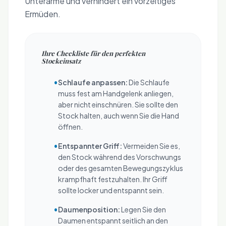
Unterarme und verhindert ein vorzeitiges
Ermüden.
Ihre Checkliste für den perfekten
Stockeinsatz
•
Schlaufe anpassen:
Die Schlaufe
muss fest am Handgelenk anliegen,
aber nicht einschnüren. Sie sollte den
Stock halten, auch wenn Sie die Hand
öffnen.
•
Entspannter Griff:
Vermeiden Sie es,
den Stock während des Vorschwungs
oder des gesamten Bewegungszyklus
krampfhaft festzuhalten. Ihr Griff
sollte locker und entspannt sein.
•
Daumenposition:
Legen Sie den
Daumen entspannt seitlich an den