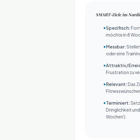
SMART-Ziele im Nordic
•
Spezifisch:
Formu
möchte in 8 Woch
•
Messbar:
Stellen
oder eine Traini
•
Attraktiv/Errei
Frustration zu ve
•
Relevant:
Das Zi
Fitnesswünschen 
•
Terminiert:
Setze
Dringlichkeit und
Wochen').