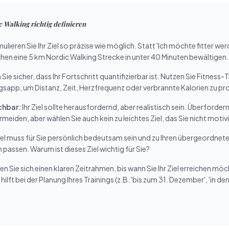
 Walking richtig definieren
lieren Sie Ihr Ziel so präzise wie möglich. Statt 'Ich möchte fitter werd
en eine 5 km Nordic Walking Strecke in unter 40 Minuten bewältigen.
 Sie sicher, dass Ihr Fortschritt quantifizierbar ist. Nutzen Sie Fitnes
ngsapp, um Distanz, Zeit, Herzfrequenz oder verbrannte Kalorien zu pr
chbar:
Ihr Ziel sollte herausfordernd, aber realistisch sein. Überfordern
rmeiden, aber wählen Sie auch kein zu leichtes Ziel, das Sie nicht motivi
el muss für Sie persönlich bedeutsam sein und zu Ihren übergeordne
passen. Warum ist dieses Ziel wichtig für Sie?
n Sie sich einen klaren Zeitrahmen, bis wann Sie Ihr Ziel erreichen möc
 hilft bei der Planung Ihres Trainings (z.B. 'bis zum 31. Dezember', 'in d