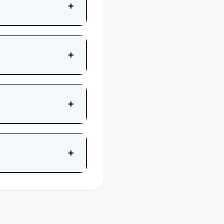
+
+
+
+