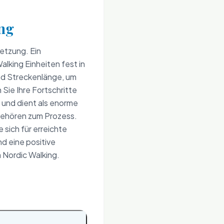
ung
etzung. Ein
Walking Einheiten fest in
 und Streckenlänge, um
Sie Ihre Fortschritte
r und dient als enorme
 gehören zum Prozess.
 sich für erreichte
d eine positive
m Nordic Walking.