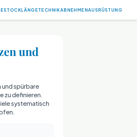
E
STOCKLÄNGE
TECHNIK
ABNEHMEN
AUSRÜSTUNG
tzen und
n und spürbare
e zu definieren.
ziele systematisch
öpfen.