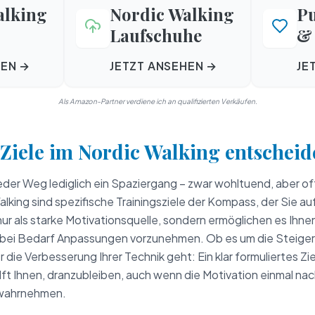
alking
Nordic Walking
P
Laufschuhe
& 
HEN →
JETZT ANSEHEN →
JE
Als Amazon-Partner verdiene ich an qualifizierten Verkäufen.
Ziele im Nordic Walking entscheid
t jeder Weg lediglich ein Spaziergang – zwar wohltuend, aber o
Walking sind spezifische Trainingsziele der Kompass, der Sie a
 nur als starke Motivationsquelle, sondern ermöglichen es Ihnen
 bei Bedarf Anpassungen vorzunehmen. Ob es um die Steigeru
ie Verbesserung Ihrer Technik geht: Ein klar formuliertes Ziel
lft Ihnen, dranzubleiben, auch wenn die Motivation einmal nach
 wahrnehmen.