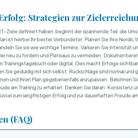
rfolg: Strategien zur Zielerreich
-Ziele definiert haben, beginnt der spannende Teil: die Ums
plan ist hierbei Ihr bester Verbündeter. Planen Sie Ihre Nordic 
andeln Sie sie wie wichtige Termine. Variieren Sie Intensität
er neu zu fordern und Plateaus zu vermeiden. Dokumentieren 
nem Trainingstagebuch oder digital. Dies macht Erfolge sichtba
en Sie geduldig mit sich selbst; Rückschläge sind normal und
lernen und Ihren Plan gegebenenfalls anzupassen. Belohnen Sie
eude am Training zu erhalten. Denken Sie daran: Konsistenz un
hlüssel zum langfristigen Erfolg und zur dauerhaften Freude a
en (FAQ)