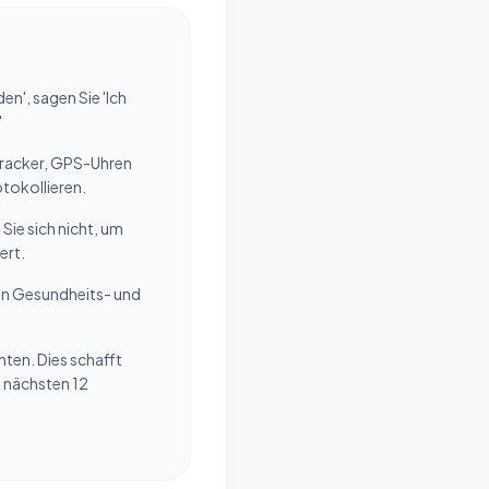
en', sagen Sie 'Ich
'
s-Tracker, GPS-Uhren
otokollieren.
 Sie sich nicht, um
ert.
ten Gesundheits- und
hten. Dies schafft
en nächsten 12