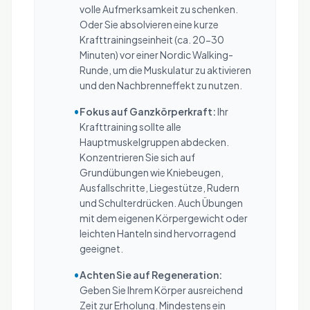
volle Aufmerksamkeit zu schenken.
Oder Sie absolvieren eine kurze
Krafttrainingseinheit (ca. 20-30
Minuten) vor einer Nordic Walking-
Runde, um die Muskulatur zu aktivieren
und den Nachbrenneffekt zu nutzen.
•
Fokus auf Ganzkörperkraft:
Ihr
Krafttraining sollte alle
Hauptmuskelgruppen abdecken.
Konzentrieren Sie sich auf
Grundübungen wie Kniebeugen,
Ausfallschritte, Liegestütze, Rudern
und Schulterdrücken. Auch Übungen
mit dem eigenen Körpergewicht oder
leichten Hanteln sind hervorragend
geeignet.
•
Achten Sie auf Regeneration:
Geben Sie Ihrem Körper ausreichend
Zeit zur Erholung. Mindestens ein