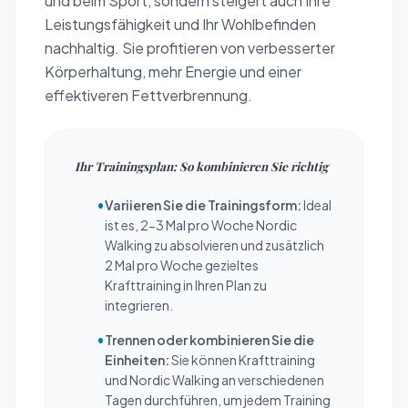
und beim Sport, sondern steigert auch Ihre
Leistungsfähigkeit und Ihr Wohlbefinden
nachhaltig. Sie profitieren von verbesserter
Körperhaltung, mehr Energie und einer
effektiveren Fettverbrennung.
Ihr Trainingsplan: So kombinieren Sie richtig
•
Variieren Sie die Trainingsform:
Ideal
ist es, 2-3 Mal pro Woche Nordic
Walking zu absolvieren und zusätzlich
2 Mal pro Woche gezieltes
Krafttraining in Ihren Plan zu
integrieren.
•
Trennen oder kombinieren Sie die
Einheiten:
Sie können Krafttraining
und Nordic Walking an verschiedenen
Tagen durchführen, um jedem Training