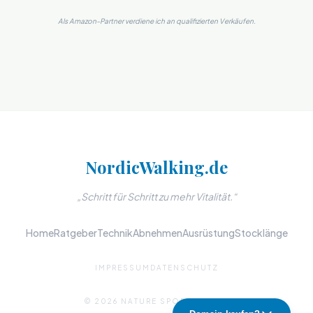
Als Amazon-Partner verdiene ich an qualifizierten Verkäufen.
NordicWalking.de
„Schritt für Schritt zu mehr Vitalität.“
Home
Ratgeber
Technik
Abnehmen
Ausrüstung
Stocklänge
IMPRESSUM
DATENSCHUTZ
© 2026 NATURE SPORTS MEDIA