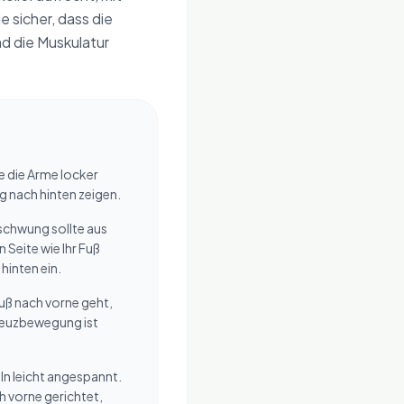
 sicher, dass die
d die Muskulatur
e die Arme locker
g nach hinten zeigen.
schwung sollte aus
Seite wie Ihr Fuß
hinten ein.
uß nach vorne geht,
Kreuzbewegung ist
n leicht angespannt.
h vorne gerichtet,