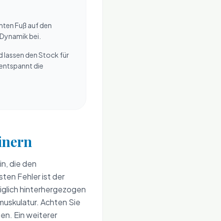
amten Fuß auf den
r Dynamik bei.
 lassen den Stock für
 entspannt die
inern
in, die den
ten Fehler ist der
diglich hinterhergezogen
muskulatur. Achten Sie
en. Ein weiterer