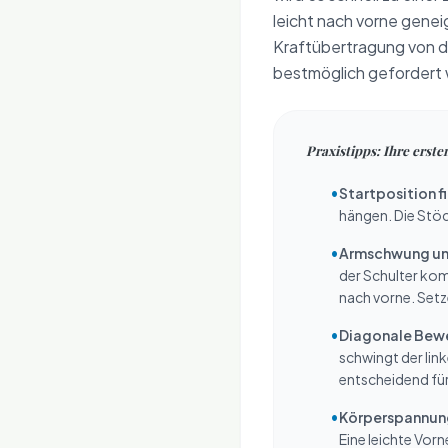
leicht nach vorne genei
Kraftübertragung von d
bestmöglich gefordert 
Praxistipps: Ihre erst
•
Startposition f
hängen. Die Stöc
•
Armschwung un
der Schulter kom
nach vorne. Setze
•
Diagonale Bew
schwingt der lin
entscheidend für 
•
Körperspannung
Eine leichte Vorn