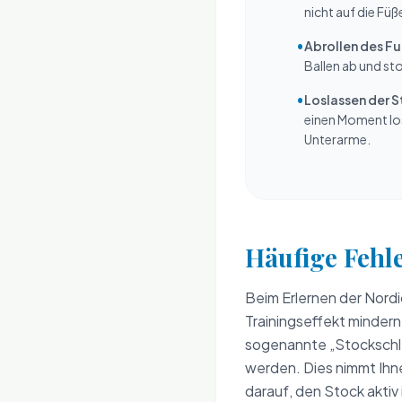
nicht auf die Füß
•
Abrollen des Fu
Ballen ab und sto
•
Loslassen der 
einen Moment los
Unterarme.
Häufige Fehl
Beim Erlernen der Nordic
Trainingseffekt mindern
sogenannte „Stockschlei
werden. Dies nimmt Ihn
darauf, den Stock aktiv