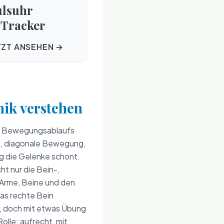
ulsuhr
Tracker
TZT ANSEHEN →
nik verstehen
hen Bewegungsablaufs
he, diagonale Bewegung,
ig die Gelenke schont.
ht nur die Bein-,
 Arme, Beine und den
das rechte Bein
, doch mit etwas Übung
Rolle: aufrecht, mit