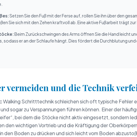
e.
ßes:
Setzen Sie den Fuß mit der Ferse auf, rollen Sie ihn über den ges
ßen Sie sich mit den Zehen kraftvoll ab. Eine aktive Fußarbeit trägt zu
Stöcke:
Beim Zurückschwingen des Arms öffnen Sie die Hand leicht und
, sodass er an der Schlaufe hängt. Dies fördert die Durchblutung und
er vermeiden und die Technik verfe
 Walking Schritttechnik schleichen sich oft typische Fehler e
 und sogar zu Verspannungen führen können. Einer der häufigs
fer“, bei dem die Stöcke nicht aktiv eingesetzt, sondern le
en den wichtigen Vortrieb und die Kräftigung der Oberkörper
 in den Boden zu drücken und sich leicht vom Boden abzustoß