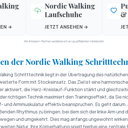
alking
Nordic Walking
P
Laufschuhe
& 
HEN →
JETZT ANSEHEN →
JE
Als Amazon-Partner verdiene ich an qualifizierten Verkäufen.
en der Nordic Walking Schritttech
alking Schritttechnik liegt in der Übertragung des natürlic
weiterte Form mit Stockeinsatz. Das Ziel ist eine harmonisc
 aktiviert, die Herz-Kreislauf-Funktion stärkt und gleichzeit
r richtigen Technik maximiert den Trainingseffekt, da Sie nic
- und Armmuskulatur effektiv beanspruchen. Es geht darum,
eßenden Rhythmus zu bringen, bei dem sich der linke Arm und 
ewegen und umgekehrt. Dies mag anfangs ungewohnt wirken
 zweiten Natur. Ihre Körperhaltung spielt hierbei eine zentrale 