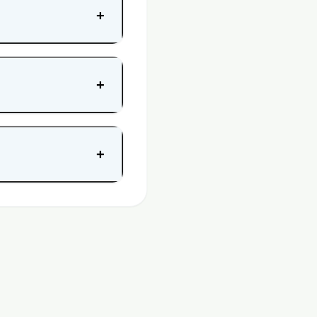
+
+
+