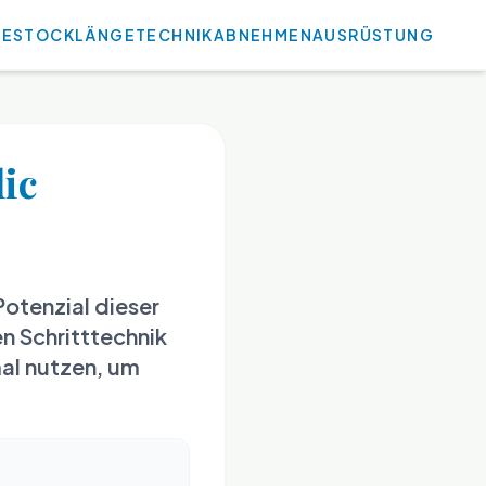
E
STOCKLÄNGE
TECHNIK
ABNEHMEN
AUSRÜSTUNG
dic
Potenzial dieser
en Schritttechnik
mal nutzen, um