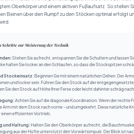
gtem Oberkörper und einem aktiven Fußaufsatz. So stellen Sie
en Beinen über den Rumpf zu den Stöcken optimal erfolgt un
wird.
en Schritte zur Meisterung der Technik
inden:
Stehen Sie aufrecht, entspannen Sie die Schultern und lassen Si
ke halten Sie locker an den Schlaufen, so dass die Stockspitzen schrä
d Stockeinsatz:
Beginnen Sie mit einem natürlichen Gehen. Der Arm
men und locker sein. Führen Sie den Stock auf der entgegengesetzten 
n Sie den Stock auf Höhe Ihrer Ferse oder leicht dahinter schräg nach 
egung:
Achten Sie auf die diagonale Koordination: Wenn der rechte F
ke Arm mit dem Stock nach vorne – und umgekehrt. Diese natürliche 
einen effizienten Vortrieb.
 und Haltung:
Halten Sie den Oberkörper aufrecht, die Bauchmuskel
eigung aus der Hüfte unterstützt den Vorwärtsimpuls. Der Blick ist nac