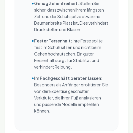
•
Genug Zehenfreiheit:
Stellen Sie
sicher, dass zwischen Ihrem längsten
Zeh und der Schuhspitze etwa eine
Daumenbreite Platz ist. Dies verhindert
Druckstellen und Blasen.
•
Fester Fersenhalt:
Ihre Ferse sollte
fest im Schuh sitzen und nicht beim
Gehen hochrutschen. Ein guter
Fersenhalt sorgt für Stabilität und
verhindert Reibung.
•
Im Fachgeschäft beraten lassen:
Besonders als Anfänger profitieren Sie
von der Expertise geschulter
Verkäufer, die Ihren Fuß analysieren
und passende Modelle empfehlen
können.