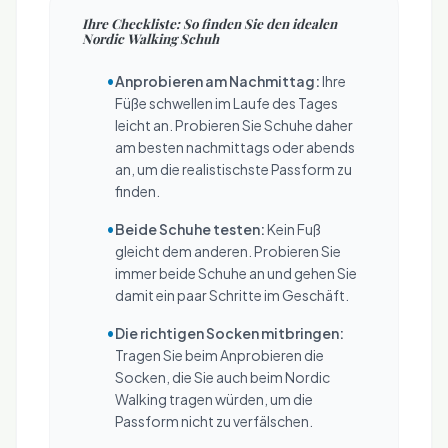
Ihre Checkliste: So finden Sie den idealen
Nordic Walking Schuh
•
Anprobieren am Nachmittag:
Ihre
Füße schwellen im Laufe des Tages
leicht an. Probieren Sie Schuhe daher
am besten nachmittags oder abends
an, um die realistischste Passform zu
finden.
•
Beide Schuhe testen:
Kein Fuß
gleicht dem anderen. Probieren Sie
immer beide Schuhe an und gehen Sie
damit ein paar Schritte im Geschäft.
•
Die richtigen Socken mitbringen:
Tragen Sie beim Anprobieren die
Socken, die Sie auch beim Nordic
Walking tragen würden, um die
Passform nicht zu verfälschen.