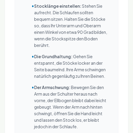
•
Stocklänge einstellen:
Stehen Sie
aufrecht. Die Schlaufen sollten
bequem sitzen. Halten Sie die Stöcke
so, dass Ihr Unterarm und Oberarm
einen Winkel von etwa 90 Grad bilden,
wenn die Stockspitze den Boden
berührt.
•
Die Grundhaltung:
Gehen Sie
entspannt, die Stöcke locker an der
Seite baumelnd. Ihre Arme schwingen
natürlich gegenläufig zu Ihren Beinen.
•
Der Armschwung:
Bewegen Sie den
Arm aus der Schulter heraus nach
vorne, der Ellbogen bleibt dabei leicht
gebeugt. Wenn der Arm nach hinten
schwingt, öffnen Sie die Hand leicht
und lassen den Stock los, er bleibt
jedoch in der Schlaufe.