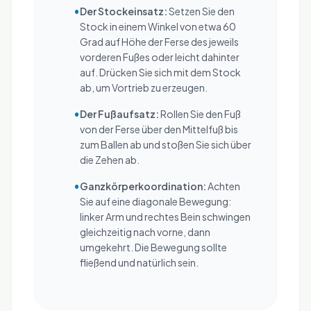
•
Der Stockeinsatz:
Setzen Sie den
Stock in einem Winkel von etwa 60
Grad auf Höhe der Ferse des jeweils
vorderen Fußes oder leicht dahinter
auf. Drücken Sie sich mit dem Stock
ab, um Vortrieb zu erzeugen.
•
Der Fußaufsatz:
Rollen Sie den Fuß
von der Ferse über den Mittelfuß bis
zum Ballen ab und stoßen Sie sich über
die Zehen ab.
•
Ganzkörperkoordination:
Achten
Sie auf eine diagonale Bewegung:
linker Arm und rechtes Bein schwingen
gleichzeitig nach vorne, dann
umgekehrt. Die Bewegung sollte
fließend und natürlich sein.